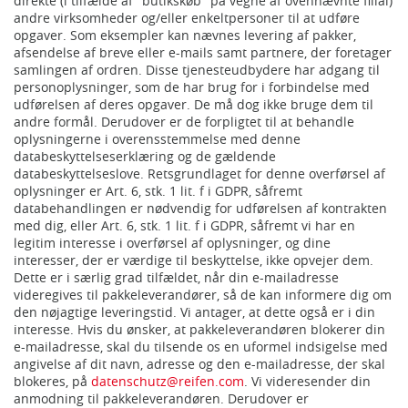
direkte (i tilfælde af "butikskøb" på vegne af ovennævnte filial)
andre virksomheder og/eller enkeltpersoner til at udføre
opgaver. Som eksempler kan nævnes levering af pakker,
afsendelse af breve eller e-mails samt partnere, der foretager
samlingen af ordren. Disse tjenesteudbydere har adgang til
personoplysninger, som de har brug for i forbindelse med
udførelsen af deres opgaver. De må dog ikke bruge dem til
andre formål. Derudover er de forpligtet til at behandle
oplysningerne i overensstemmelse med denne
databeskyttelseserklæring og de gældende
databeskyttelseslove. Retsgrundlaget for denne overførsel af
oplysninger er Art. 6, stk. 1 lit. f i GDPR, såfremt
databehandlingen er nødvendig for udførelsen af kontrakten
med dig, eller Art. 6, stk. 1 lit. f i GDPR, såfremt vi har en
legitim interesse i overførsel af oplysninger, og dine
interesser, der er værdige til beskyttelse, ikke opvejer dem.
Dette er i særlig grad tilfældet, når din e-mailadresse
videregives til pakkeleverandører, så de kan informere dig om
den nøjagtige leveringstid. Vi antager, at dette også er i din
interesse. Hvis du ønsker, at pakkeleverandøren blokerer din
e-mailadresse, skal du tilsende os en uformel indsigelse med
angivelse af dit navn, adresse og den e-mailadresse, der skal
blokeres, på
datenschutz@reifen.com
. Vi videresender din
anmodning til pakkeleverandøren. Derudover er