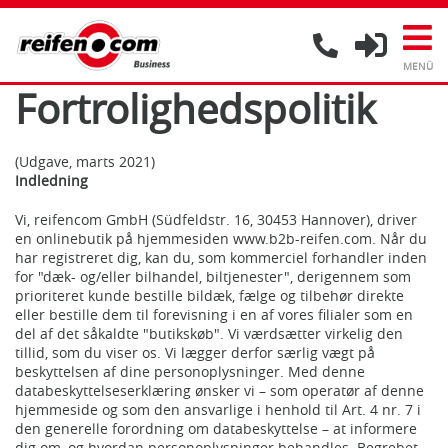
Fortrolighedspolitik
(Udgave, marts 2021)
Indledning
Vi, reifencom GmbH (Südfeldstr. 16, 30453 Hannover), driver
en onlinebutik på hjemmesiden www.b2b-reifen.com. Når du
har registreret dig, kan du, som kommerciel forhandler inden
for "dæk- og/eller bilhandel, biltjenester", derigennem som
prioriteret kunde bestille bildæk, fælge og tilbehør direkte
eller bestille dem til forevisning i en af vores filialer som en
del af det såkaldte "butikskøb". Vi værdsætter virkelig den
tillid, som du viser os. Vi lægger derfor særlig vægt på
beskyttelsen af dine personoplysninger. Med denne
databeskyttelseserklæring ønsker vi – som operatør af denne
hjemmeside og som den ansvarlige i henhold til Art. 4 nr. 7 i
den generelle forordning om databeskyttelse – at informere
dig om, og hvordan personoplysninger behandles. Begrebet