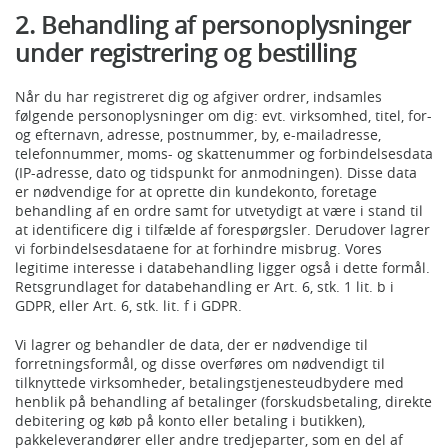
2. Behandling af personoplysninger
under registrering og bestilling
Når du har registreret dig og afgiver ordrer, indsamles
følgende personoplysninger om dig: evt. virksomhed, titel, for-
og efternavn, adresse, postnummer, by, e-mailadresse,
telefonnummer, moms- og skattenummer og forbindelsesdata
(IP-adresse, dato og tidspunkt for anmodningen). Disse data
er nødvendige for at oprette din kundekonto, foretage
behandling af en ordre samt for utvetydigt at være i stand til
at identificere dig i tilfælde af forespørgsler. Derudover lagrer
vi forbindelsesdataene for at forhindre misbrug. Vores
legitime interesse i databehandling ligger også i dette formål.
Retsgrundlaget for databehandling er Art. 6, stk. 1 lit. b i
GDPR, eller Art. 6, stk. lit. f i GDPR.
Vi lagrer og behandler de data, der er nødvendige til
forretningsformål, og disse overføres om nødvendigt til
tilknyttede virksomheder, betalingstjenesteudbydere med
henblik på behandling af betalinger (forskudsbetaling, direkte
debitering og køb på konto eller betaling i butikken),
pakkeleverandører eller andre tredjeparter, som en del af