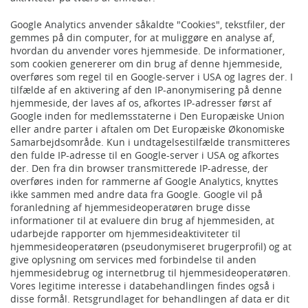
Google Analytics anvender såkaldte "Cookies", tekstfiler, der
gemmes på din computer, for at muliggøre en analyse af,
hvordan du anvender vores hjemmeside. De informationer,
som cookien genererer om din brug af denne hjemmeside,
overføres som regel til en Google-server i USA og lagres der. I
tilfælde af en aktivering af den IP-anonymisering på denne
hjemmeside, der laves af os, afkortes IP-adresser først af
Google inden for medlemsstaterne i Den Europæiske Union
eller andre parter i aftalen om Det Europæiske Økonomiske
Samarbejdsområde. Kun i undtagelsestilfælde transmitteres
den fulde IP-adresse til en Google-server i USA og afkortes
der. Den fra din browser transmitterede IP-adresse, der
overføres inden for rammerne af Google Analytics, knyttes
ikke sammen med andre data fra Google. Google vil på
foranledning af hjemmesideoperatøren bruge disse
informationer til at evaluere din brug af hjemmesiden, at
udarbejde rapporter om hjemmesideaktiviteter til
hjemmesideoperatøren (pseudonymiseret brugerprofil) og at
give oplysning om services med forbindelse til anden
hjemmesidebrug og internetbrug til hjemmesideoperatøren.
Vores legitime interesse i databehandlingen findes også i
disse formål. Retsgrundlaget for behandlingen af data er dit