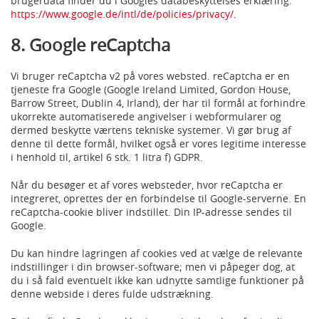
brugerdata finder du i Googles databeskyttelses erklæring:
https://www.google.de/intl/de/policies/privacy/
.
8. Google reCaptcha
Vi bruger reCaptcha v2 på vores websted. reCaptcha er en
tjeneste fra Google (Google Ireland Limited, Gordon House,
Barrow Street, Dublin 4, Irland), der har til formål at forhindre
ukorrekte automatiserede angivelser i webformularer og
dermed beskytte værtens tekniske systemer. Vi gør brug af
denne til dette formål, hvilket også er vores legitime interesse
i henhold til, artikel 6 stk. 1 litra f) GDPR.
Når du besøger et af vores websteder, hvor reCaptcha er
integreret, oprettes der en forbindelse til Google-serverne. En
reCaptcha-cookie bliver indstillet. Din IP-adresse sendes til
Google.
Du kan hindre lagringen af cookies ved at vælge de relevante
indstillinger i din browser-software; men vi påpeger dog, at
du i så fald eventuelt ikke kan udnytte samtlige funktioner på
denne webside i deres fulde udstrækning.