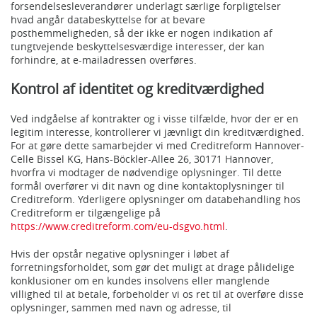
forsendelsesleverandører underlagt særlige forpligtelser
hvad angår databeskyttelse for at bevare
posthemmeligheden, så der ikke er nogen indikation af
tungtvejende beskyttelsesværdige interesser, der kan
forhindre, at e-mailadressen overføres.
Kontrol af identitet og kreditværdighed
Ved indgåelse af kontrakter og i visse tilfælde, hvor der er en
legitim interesse, kontrollerer vi jævnligt din kreditværdighed.
For at gøre dette samarbejder vi med Creditreform Hannover-
Celle Bissel KG, Hans-Böckler-Allee 26, 30171 Hannover,
hvorfra vi modtager de nødvendige oplysninger. Til dette
formål overfører vi dit navn og dine kontaktoplysninger til
Creditreform. Yderligere oplysninger om databehandling hos
Creditreform er tilgængelige på
https://www.creditreform.com/eu-dsgvo.html
.
Hvis der opstår negative oplysninger i løbet af
forretningsforholdet, som gør det muligt at drage pålidelige
konklusioner om en kundes insolvens eller manglende
villighed til at betale, forbeholder vi os ret til at overføre disse
oplysninger, sammen med navn og adresse, til