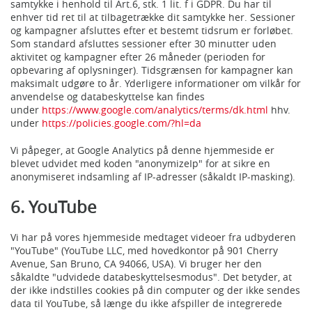
samtykke i henhold til Art.6, stk. 1 lit. f i GDPR. Du har til
enhver tid ret til at tilbagetrække dit samtykke her. Sessioner
og kampagner afsluttes efter et bestemt tidsrum er forløbet.
Som standard afsluttes sessioner efter 30 minutter uden
aktivitet og kampagner efter 26 måneder (perioden for
opbevaring af oplysninger). Tidsgrænsen for kampagner kan
maksimalt udgøre to år. Yderligere informationer om vilkår for
anvendelse og databeskyttelse kan findes
under
https://www.google.com/analytics/terms/dk.html
hhv.
under
https://policies.google.com/?hl=da
Vi påpeger, at Google Analytics på denne hjemmeside er
blevet udvidet med koden "anonymizeIp" for at sikre en
anonymiseret indsamling af IP-adresser (såkaldt IP-masking).
6. YouTube
Vi har på vores hjemmeside medtaget videoer fra udbyderen
"YouTube" (YouTube LLC, med hovedkontor på 901 Cherry
Avenue, San Bruno, CA 94066, USA). Vi bruger her den
såkaldte "udvidede databeskyttelsesmodus". Det betyder, at
der ikke indstilles cookies på din computer og der ikke sendes
data til YouTube, så længe du ikke afspiller de integrerede