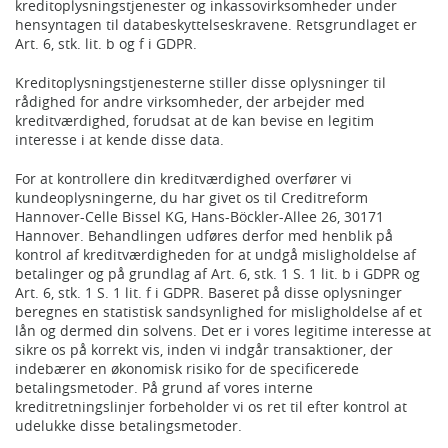
kreditoplysningstjenester og inkassovirksomheder under
hensyntagen til databeskyttelseskravene. Retsgrundlaget er
Art. 6, stk. lit. b og f i GDPR.
Kreditoplysningstjenesterne stiller disse oplysninger til
rådighed for andre virksomheder, der arbejder med
kreditværdighed, forudsat at de kan bevise en legitim
interesse i at kende disse data.
For at kontrollere din kreditværdighed overfører vi
kundeoplysningerne, du har givet os til Creditreform
Hannover-Celle Bissel KG, Hans-Böckler-Allee 26, 30171
Hannover. Behandlingen udføres derfor med henblik på
kontrol af kreditværdigheden for at undgå misligholdelse af
betalinger og på grundlag af Art. 6, stk. 1 S. 1 lit. b i GDPR og
Art. 6, stk. 1 S. 1 lit. f i GDPR. Baseret på disse oplysninger
beregnes en statistisk sandsynlighed for misligholdelse af et
lån og dermed din solvens. Det er i vores legitime interesse at
sikre os på korrekt vis, inden vi indgår transaktioner, der
indebærer en økonomisk risiko for de specificerede
betalingsmetoder. På grund af vores interne
kreditretningslinjer forbeholder vi os ret til efter kontrol at
udelukke disse betalingsmetoder.