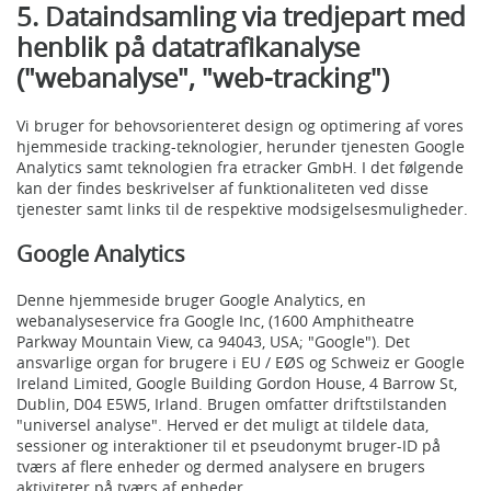
5. Dataindsamling via tredjepart med
henblik på datatrafikanalyse
("webanalyse", "web-tracking")
Vi bruger for behovsorienteret design og optimering af vores
hjemmeside tracking-teknologier, herunder tjenesten Google
Analytics samt teknologien fra etracker GmbH. I det følgende
kan der findes beskrivelser af funktionaliteten ved disse
tjenester samt links til de respektive modsigelsesmuligheder.
Google Analytics
Denne hjemmeside bruger Google Analytics, en
webanalyseservice fra Google Inc, (1600 Amphitheatre
Parkway Mountain View, ca 94043, USA; "Google"). Det
ansvarlige organ for brugere i EU / EØS og Schweiz er Google
Ireland Limited, Google Building Gordon House, 4 Barrow St,
Dublin, D04 E5W5, Irland. Brugen omfatter driftstilstanden
"universel analyse". Herved er det muligt at tildele data,
sessioner og interaktioner til et pseudonymt bruger-ID på
tværs af flere enheder og dermed analysere en brugers
aktiviteter på tværs af enheder.