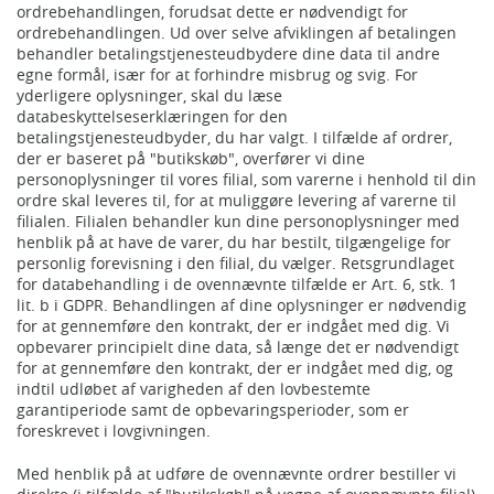
ordrebehandlingen, forudsat dette er nødvendigt for
ordrebehandlingen. Ud over selve afviklingen af betalingen
behandler betalingstjenesteudbydere dine data til andre
egne formål, især for at forhindre misbrug og svig. For
yderligere oplysninger, skal du læse
databeskyttelseserklæringen for den
betalingstjenesteudbyder, du har valgt. I tilfælde af ordrer,
der er baseret på "butikskøb", overfører vi dine
personoplysninger til vores filial, som varerne i henhold til din
ordre skal leveres til, for at muliggøre levering af varerne til
filialen. Filialen behandler kun dine personoplysninger med
henblik på at have de varer, du har bestilt, tilgængelige for
personlig forevisning i den filial, du vælger. Retsgrundlaget
for databehandling i de ovennævnte tilfælde er Art. 6, stk. 1
lit. b i GDPR. Behandlingen af dine oplysninger er nødvendig
for at gennemføre den kontrakt, der er indgået med dig. Vi
opbevarer principielt dine data, så længe det er nødvendigt
for at gennemføre den kontrakt, der er indgået med dig, og
indtil udløbet af varigheden af den lovbestemte
garantiperiode samt de opbevaringsperioder, som er
foreskrevet i lovgivningen.
Med henblik på at udføre de ovennævnte ordrer bestiller vi