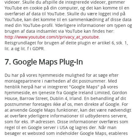
videoer. Skulle du afspille de integrerede videoer, gemmer
YouTube en cookie på din computer, og det kan komme til en
overførsel af data til YouTube. Skulle du være logget ind på
YouTube, kan det komme til en sammenkædning af disse data
med din YouTube-profil. Yderligere informationer om typen og
brugen af data indsamlet via YouTube kan findes her:
http://www.youtube.com/t/privacy_at_youtube
.
Retsgrundlaget for brugen af dette plugin er artikel 6, stk. 1,
lit. a og lit. f i GDPR.
7. Google Maps Plug-In
Du har på vores hjemmeside mulighed for at søge efter
montagepartnere i nærheden af dit postnummer. Med
henblik herpå har vi integreret "Google Maps" på vores
hjemmeside, en tjeneste fra Google Ireland Limited, Gordon
House, Barrow Street, Dublin 4, Irland. En behandling af dit
postnummer foretages ikke af os, men direkte af Google. For
at anvende Google Maps funktioner, kan det være nødvendigt
at overføre yderligere informationer til udbyderens servere,
som for eks. IP-adressen. Disse informationer overføres som
regel til en Google server i USA og lagres der. Når man
besøger et websted som indeholder Google Maps, etableres