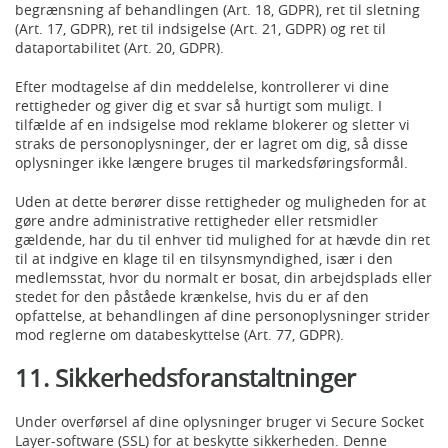
begrænsning af behandlingen (Art. 18, GDPR), ret til sletning
(Art. 17, GDPR), ret til indsigelse (Art. 21, GDPR) og ret til
dataportabilitet (Art. 20, GDPR).
Efter modtagelse af din meddelelse, kontrollerer vi dine
rettigheder og giver dig et svar så hurtigt som muligt. I
tilfælde af en indsigelse mod reklame blokerer og sletter vi
straks de personoplysninger, der er lagret om dig, så disse
oplysninger ikke længere bruges til markedsføringsformål.
Uden at dette berører disse rettigheder og muligheden for at
gøre andre administrative rettigheder eller retsmidler
gældende, har du til enhver tid mulighed for at hævde din ret
til at indgive en klage til en tilsynsmyndighed, især i den
medlemsstat, hvor du normalt er bosat, din arbejdsplads eller
stedet for den påståede krænkelse, hvis du er af den
opfattelse, at behandlingen af dine personoplysninger strider
mod reglerne om databeskyttelse (Art. 77, GDPR).
11. Sikkerhedsforanstaltninger
Under overførsel af dine oplysninger bruger vi Secure Socket
Layer-software (SSL) for at beskytte sikkerheden. Denne