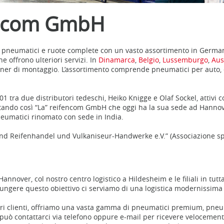
fencom GmbH
pneumatici e ruote complete con un vasto assortimento in Germania.
 offrono ulteriori servizi. In
Dinamarca
,
Belgio
,
Lussemburgo
,
Aus
partner di montaggio. L’assortimento comprende pneumatici per auto,
tra due distributori tedeschi, Heiko Knigge e Olaf Sockel, attivi co
ntando così “La” reifencom GmbH che oggi ha la sua sede ad Hannover
neumatici rinomato con sede in India.
eifenhandel und Vulkaniseur-Handwerke e.V.” (Associazione specia
Hannover, col nostro centro logistico a Hildesheim e le filiali in tu
ggiungere questo obiettivo ci serviamo di una logistica modernissima
stri clienti, offriamo una vasta gamma di pneumatici premium, pneu
può contattarci via telefono oppure e-mail per ricevere velocement